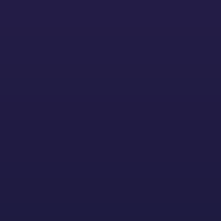
医疗机器人
开发用于手术和护理的智能机器人